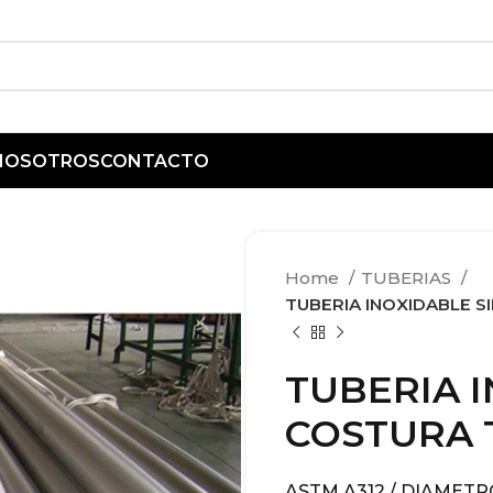
 NOSOTROS
CONTACTO
Home
TUBERIAS
TUBERIA INOXIDABLE SI
TUBERIA I
COSTURA T3
ASTM A312 / DIAMETROS 