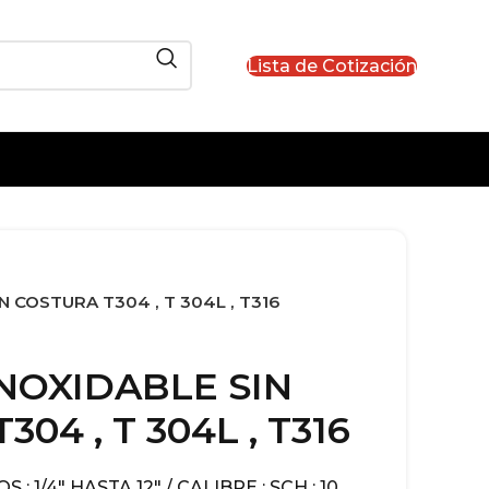
Lista de Cotización
N COSTURA T304 , T 304L , T316
NOXIDABLE SIN
04 , T 304L , T316
: 1/4″ HASTA 12″ / CALIBRE : SCH : 10