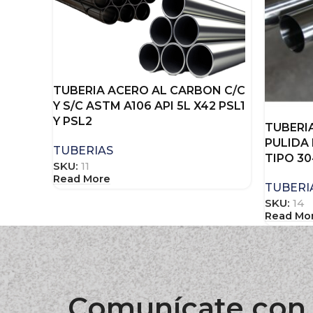
TUBERIA ACERO AL CARBON C/C
Y S/C ASTM A106 API 5L X42 PSL1
Y PSL2
TUBERI
PULIDA 
TUBERIAS
TIPO 30
SKU:
11
Read More
TUBERI
SKU:
14
Read Mo
Comunícate con