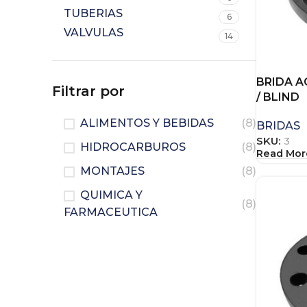
TUBERIAS
6
VALVULAS
14
BRIDA A
Filtrar por
/ BLIND
ALIMENTOS Y BEBIDAS
(8)
BRIDAS
SKU:
3
HIDROCARBUROS
(8)
Read Mor
MONTAJES
(8)
QUIMICA Y
(8)
FARMACEUTICA