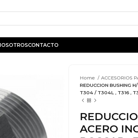
 NOSOTROS
CONTACTO
Home
ACCESORIOS 
REDUCCION BUSHING H/
T304 / T304L , T316 , T
REDUCCIO
ACERO IN