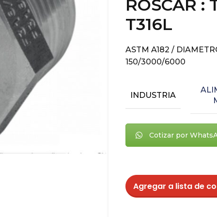
ROSCAR : T
T316L
ASTM A182 / DIAMETRO :
150/3000/6000
ALI
INDUSTRIA
Cotizar por Whats
Agregar a lista de co