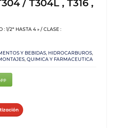
304 / T304L , T316 ,
 1/2″ HASTA 4 » / CLASE :
MENTOS Y BEBIDAS
,
HIDROCARBUROS
,
MONTAJES
,
QUIMICA Y FARMACEUTICA
App
tización