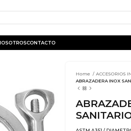
 NOSOTROS
CONTACTO
Home
ACCESORIOS I
ABRAZADERA INOX SAN
ABRAZADE
SANITARI
ASTM A351 / DIAMETRO 